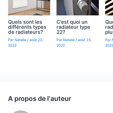
Quels sont les
C’est quoi un
Que
différents types
radiateur type
rad
de radiateurs?
22?
plu
Par
Natalia
/
août 23,
Par
Natalia
/
août 23,
Par
2022
2022
202
A propos de l'auteur